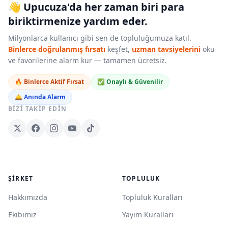
👋 Upucuza'da her zaman biri para
biriktirmenize yardım eder.
Milyonlarca kullanıcı gibi sen de topluluğumuza katıl.
Binlerce doğrulanmış fırsatı
keşfet,
uzman tavsiyelerini
oku
ve favorilerine alarm kur — tamamen ücretsiz.
🔥 Binlerce Aktif Fırsat
✅ Onaylı & Güvenilir
🛎️ Anında Alarm
BIZI TAKIP EDIN
ŞIRKET
TOPLULUK
Hakkımızda
Topluluk Kuralları
Ekibimiz
Yayım Kuralları