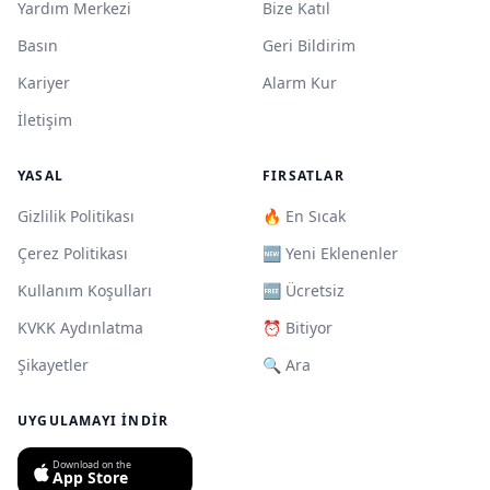
Yardım Merkezi
Bize Katıl
Basın
Geri Bildirim
Kariyer
Alarm Kur
İletişim
YASAL
FIRSATLAR
Gizlilik Politikası
🔥 En Sıcak
Çerez Politikası
🆕 Yeni Eklenenler
Kullanım Koşulları
🆓 Ücretsiz
KVKK Aydınlatma
⏰ Bitiyor
Şikayetler
🔍 Ara
UYGULAMAYI İNDIR
Download on the
App Store