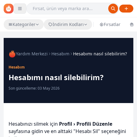
Kategoriler
İndirim Kodları
Fırsatlar
Ü
Yardım Merkezi
Hesabım
Hesabımı nasıl silebilirim?
Hesabım
Hesabımı nasıl silebilirim?
Son güncelleme: 03 May 2026
Hesabınızı silmek için
Profil › Profili Düzenle
sayfasına gidin ve en alttaki "Hesabı Sil" seçeneğini