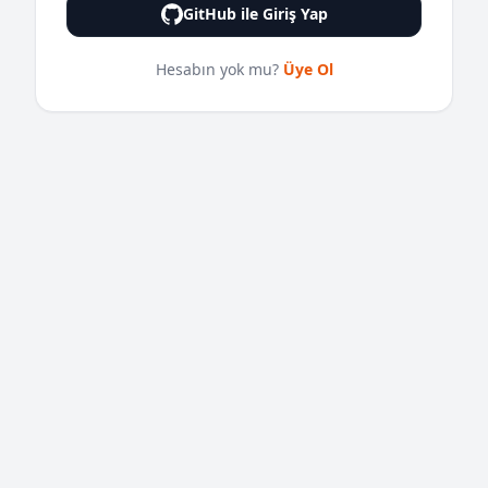
GitHub ile Giriş Yap
Hesabın yok mu?
Üye Ol