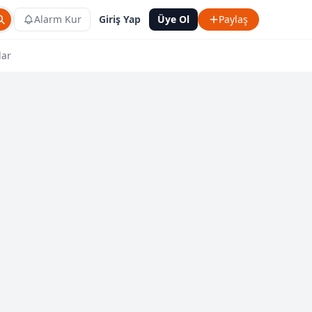
Alarm Kur
Giriş Yap
Üye Ol
Paylaş
lar