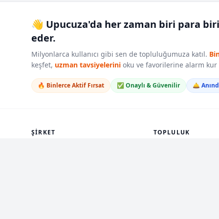
👋 Upucuza'da her zaman biri para bir
eder.
Milyonlarca kullanıcı gibi sen de topluluğumuza katıl.
Bi
keşfet,
uzman tavsiyelerini
oku ve favorilerine alarm ku
🔥 Binlerce Aktif Fırsat
✅ Onaylı & Güvenilir
🛎️ Anın
ŞIRKET
TOPLULUK
Hakkımızda
Topluluk Kuralları
Ekibimiz
Yayım Kuralları
Yardım Merkezi
Bize Katıl
Basın
Geri Bildirim
Kariyer
Alarm Kur