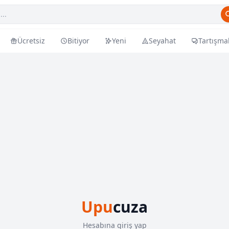
Ücretsiz
Bitiyor
Yeni
Seyahat
Tartışma
Upu
cuza
Hesabına giriş yap