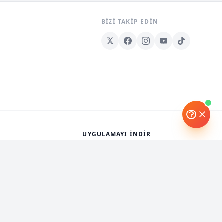
BIZI TAKIP EDIN
UYGULAMAYI İNDIR
Download on the
App Store
nenler
Get it on
Google Play