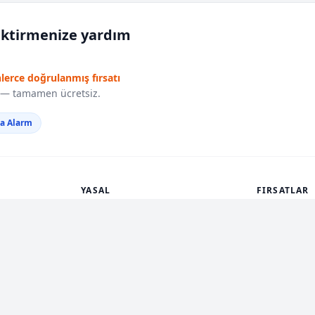
iktirmenize yardım
nlerce doğrulanmış fırsatı
r — tamamen ücretsiz.
da Alarm
YASAL
FIRSATLAR
Gizlilik Politikası
🔥 En Sıcak
Çerez Politikası
🆕 Yeni Ekle
Kullanım Koşulları
🆓 Ücretsiz
KVKK Aydınlatma
⏰ Bitiyor
Şikayetler
🔍 Ara