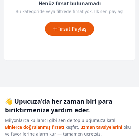
Henüz fırsat bulunamadı
Bu kategoride veya filtrede fırsat yok. İlk sen paylaş!
Fırsat Paylaş
👋 Upucuza'da her zaman biri para
biriktirmenize yardım eder.
Milyonlarca kullanıcı gibi sen de topluluğumuza katıl.
Binlerce doğrulanmış fırsatı
keşfet,
uzman tavsiyelerini
oku
ve favorilerine alarm kur — tamamen ücretsiz.