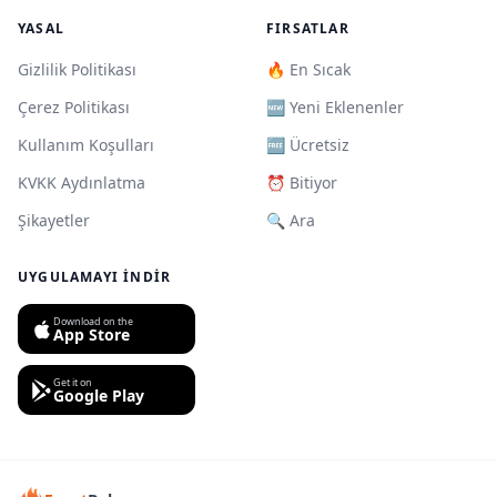
YASAL
FIRSATLAR
Gizlilik Politikası
🔥 En Sıcak
Çerez Politikası
🆕 Yeni Eklenenler
Kullanım Koşulları
🆓 Ücretsiz
KVKK Aydınlatma
⏰ Bitiyor
Şikayetler
🔍 Ara
UYGULAMAYI İNDIR
Download on the
App Store
Get it on
Google Play