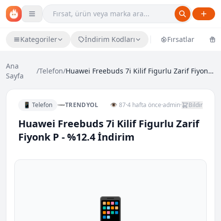
Kategoriler
İndirim Kodları
Fırsatlar
Ü
Ana
/
Telefon
/
Huawei Freebuds 7i Kilif Figurlu Zarif Fiyonk P -...
Sayfa
📱 Telefon
TRENDYOL
👁 87
·
4 hafta önce
·
admin
·
Bildir
Huawei Freebuds 7i Kilif Figurlu Zarif
Fiyonk P - %12.4 İndirim
📱