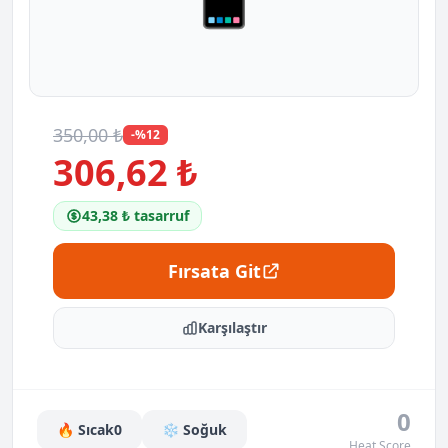
350,00 ₺
-%12
306,62 ₺
43,38 ₺ tasarruf
Fırsata Git
Karşılaştır
0
🔥 Sıcak
0
❄️ Soğuk
Heat Score