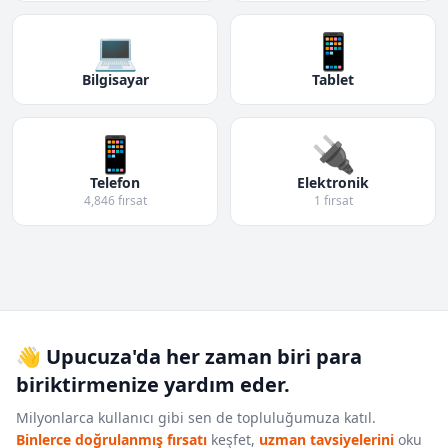
💻
📱
Bilgisayar
Tablet
📱
🔌
Telefon
Elektronik
4,846 fırsat
1 fırsat
👋 Upucuza'da her zaman biri para
biriktirmenize yardım eder.
Milyonlarca kullanıcı gibi sen de topluluğumuza katıl.
Binlerce doğrulanmış fırsatı
keşfet,
uzman tavsiyelerini
oku