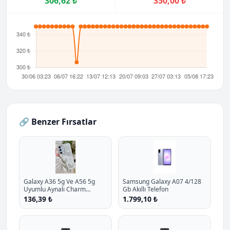
306,62 ₺
350,00 ₺
🔗 Benzer Fırsatlar
Galaxy A36 5g Ve A56 5g
Samsung Galaxy A07 4/128
Uyumlu Aynali Charm
Gb Akıllı Telefon
Kelebek Oyuncakli Esnek
136,39 ₺
1.799,10 ₺
Silikon Kilif P - %10.9 İndirim