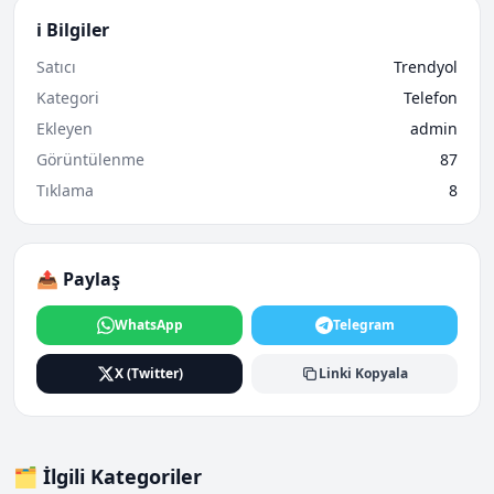
ℹ️ Bilgiler
Satıcı
Trendyol
Kategori
Telefon
Ekleyen
admin
Görüntülenme
87
Tıklama
8
📤 Paylaş
WhatsApp
Telegram
X (Twitter)
Linki Kopyala
🗂️ İlgili Kategoriler