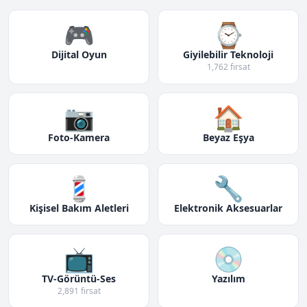
🎮
⌚
Dijital Oyun
Giyilebilir Teknoloji
1,762 fırsat
📷
🏠
Foto-Kamera
Beyaz Eşya
💈
🔧
Kişisel Bakım Aletleri
Elektronik Aksesuarlar
📺
💿
TV-Görüntü-Ses
Yazılım
2,891 fırsat