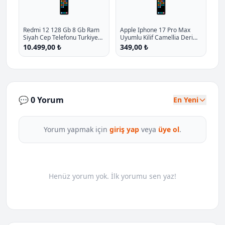
📱
📱
Redmi 12 128 Gb 8 Gb Ram
Apple Iphone 17 Pro Max
Siyah Cep Telefonu Turkiye
Uyumlu Kilif Camellia Deri
Garantili P - %28.3 İndirim
Kilif Kahverengi P - %30.4
10.499,00 ₺
349,00 ₺
İndirim
💬 0 Yorum
En Yeni
Yorum yapmak için
giriş yap
veya
üye ol
.
Henüz yorum yok. İlk yorumu sen yaz!