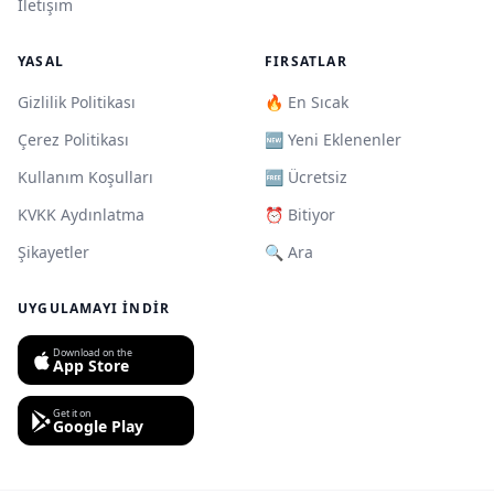
İletişim
YASAL
FIRSATLAR
Gizlilik Politikası
🔥 En Sıcak
Çerez Politikası
🆕 Yeni Eklenenler
Kullanım Koşulları
🆓 Ücretsiz
KVKK Aydınlatma
⏰ Bitiyor
Şikayetler
🔍 Ara
UYGULAMAYI İNDIR
Download on the
App Store
Get it on
Google Play