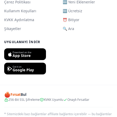
Çerez Politikası
🆕 Yeni Eklenenler
Kullanım Koşulları
🆓 Ücretsiz
KVKK Aydınlatma
⏰ Bitiyor
Şikayetler
🔍 Ara
UYGULAMAYI İNDIR
Download on the
App Store
Get it on
Google Play
Fırsat
Bul
256-Bit SSL Şifreleme
KVKK Uyumlu
Onaylı Fırsatlar
* Sitemizdeki bazı bağlantılar affiliate bağlantısı içerebilir — bu bağlantılar