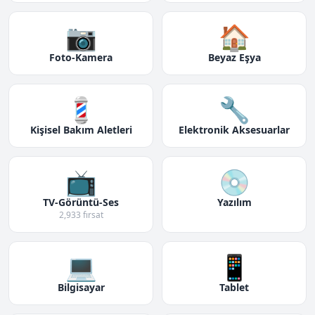
📷
🏠
Foto-Kamera
Beyaz Eşya
💈
🔧
Kişisel Bakım Aletleri
Elektronik Aksesuarlar
📺
💿
TV-Görüntü-Ses
Yazılım
2,933 fırsat
💻
📱
Bilgisayar
Tablet