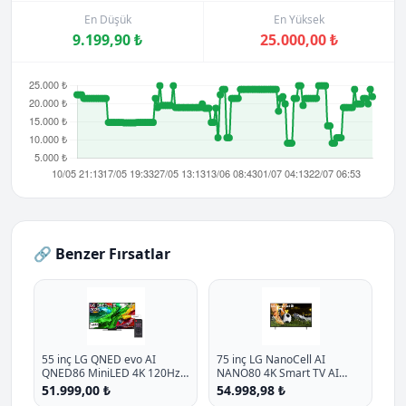
En Düşük
En Yüksek
9.199,90 ₺
25.000,00 ₺
🔗 Benzer Fırsatlar
55 inç LG QNED evo AI
75 inç LG NanoCell AI
QNED86 MiniLED 4K 120Hz
NANO80 4K Smart TV AI
Smart TV AI Sihirli Kumanda
Sihirli Kumanda HDR10
51.999,00 ₺
54.998,98 ₺
webOS25 2025
webOS25 2025