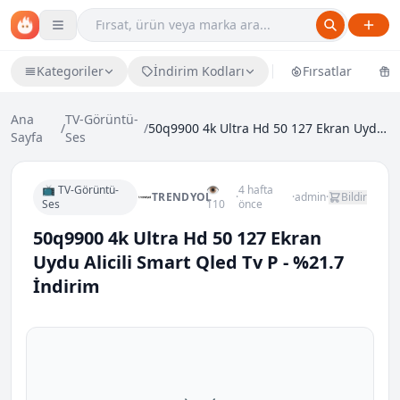
Kategoriler
İndirim Kodları
Fırsatlar
Ü
Ana
TV-Görüntü-
/
/
50q9900 4k Ultra Hd 50 127 Ekran Uydu Alicili Smar...
Sayfa
Ses
📺 TV-Görüntü-
👁
4 hafta
TRENDYOL
·
·
admin
·
Bildir
Ses
110
önce
50q9900 4k Ultra Hd 50 127 Ekran
Uydu Alicili Smart Qled Tv P - %21.7
İndirim