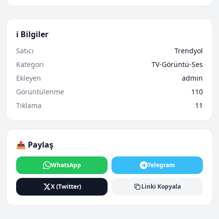
ℹ️ Bilgiler
Satıcı
Trendyol
Kategori
TV-Görüntü-Ses
Ekleyen
admin
Görüntülenme
110
Tıklama
11
📤 Paylaş
WhatsApp
Telegram
X (Twitter)
Linki Kopyala