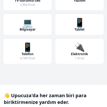
TV-Görüntü-Ses
Yazılım
2,864 fırsat
💻
📱
Bilgisayar
Tablet
📱
🔌
Telefon
Elektronik
4,788 fırsat
1 fırsat
👋 Upucuza'da her zaman biri para
biriktirmenize yardım eder.