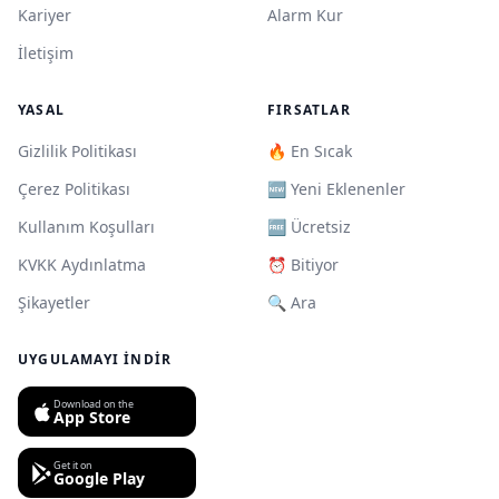
Kariyer
Alarm Kur
İletişim
YASAL
FIRSATLAR
Gizlilik Politikası
🔥 En Sıcak
Çerez Politikası
🆕 Yeni Eklenenler
Kullanım Koşulları
🆓 Ücretsiz
KVKK Aydınlatma
⏰ Bitiyor
Şikayetler
🔍 Ara
UYGULAMAYI İNDIR
Download on the
App Store
Get it on
Google Play