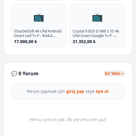
📺
📺
55ua3e63dt 4k Uhd Android
Crystal 9 B55 D 986 S 55 4k
Smart Led Tv P - %34.6
Uhd Smart Google Tv P -
İndirim
%10.4 İndirim
17.000,00 ₺
31.352,00 ₺
💬 0 Yorum
En Yeni
Yorum yapmak için
giriş yap
veya
üye ol
.
Henüz yorum yok. İlk yorumu sen yaz!