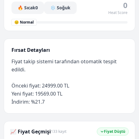
0
🔥 Sıcak
0
❄️ Soğuk
Heat Score
😐 Normal
Fırsat Detayları
Fiyat takip sistemi tarafından otomatik tespit
edildi.
Önceki fiyat: 24999.00 TL
Yeni fiyat: 19569.00 TL
İndirim: %21.7
📈 Fiyat Geçmişi
133 kayıt
Fiyat Düştü