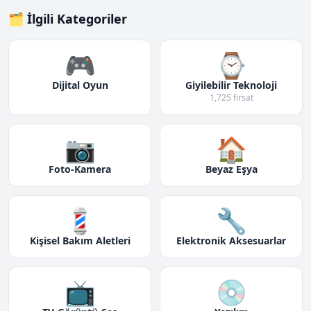
🗂️ İlgili Kategoriler
🎮
⌚
Dijital Oyun
Giyilebilir Teknoloji
1,725 fırsat
📷
🏠
Foto-Kamera
Beyaz Eşya
💈
🔧
Kişisel Bakım Aletleri
Elektronik Aksesuarlar
📺
💿