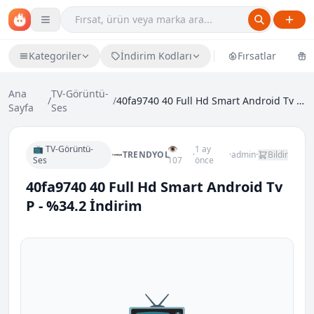
Kategoriler
İndirim Kodları
Fırsatlar
Ü
Ana
TV-Görüntü-
/
/
40fa9740 40 Full Hd Smart Android Tv P - %34.2 İnd...
Sayfa
Ses
📺 TV-Görüntü-
👁
1 ay
TRENDYOL
·
·
admin
·
Bildir
Ses
107
önce
40fa9740 40 Full Hd Smart Android Tv
P - %34.2 İndirim