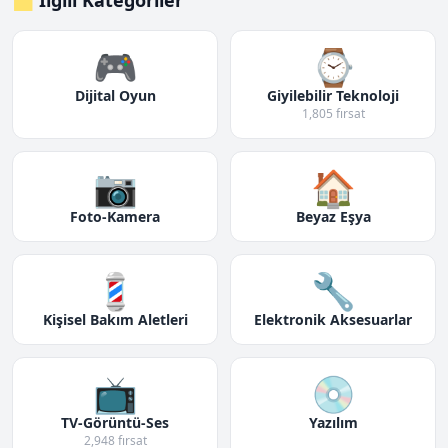
🗂️ İlgili Kategoriler
🎮
⌚
Dijital Oyun
Giyilebilir Teknoloji
1,805 fırsat
📷
🏠
Foto-Kamera
Beyaz Eşya
💈
🔧
Kişisel Bakım Aletleri
Elektronik Aksesuarlar
📺
💿
TV-Görüntü-Ses
Yazılım
2,948 fırsat