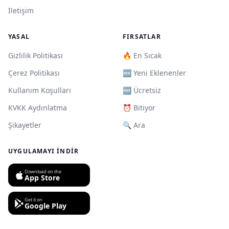
İletişim
YASAL
FIRSATLAR
Gizlilik Politikası
🔥 En Sıcak
Çerez Politikası
🆕 Yeni Eklenenler
Kullanım Koşulları
🆓 Ücretsiz
KVKK Aydınlatma
⏰ Bitiyor
Şikayetler
🔍 Ara
UYGULAMAYI İNDIR
Download on the
App Store
Get it on
Google Play