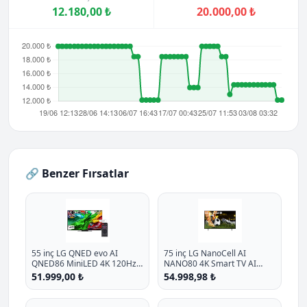
12.180,00 ₺
20.000,00 ₺
🔗 Benzer Fırsatlar
55 inç LG QNED evo AI
75 inç LG NanoCell AI
QNED86 MiniLED 4K 120Hz
NANO80 4K Smart TV AI
Smart TV AI Sihirli Kumanda
Sihirli Kumanda HDR10
51.999,00 ₺
54.998,98 ₺
webOS25 2025
webOS25 2025