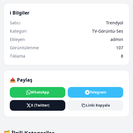
ℹ️ Bilgiler
Satıcı
Trendyol
Kategori
TV-Görüntü-Ses
Ekleyen
admin
Görüntülenme
107
Tıklama
8
📤 Paylaş
WhatsApp
Telegram
X (Twitter)
Linki Kopyala