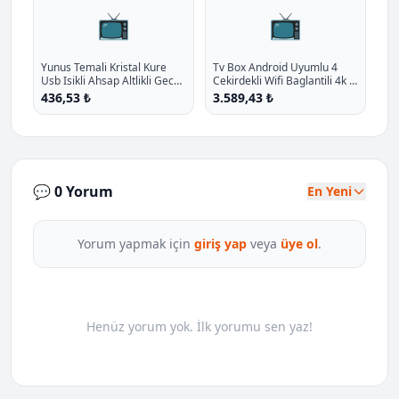
📺
📺
Yunus Temali Kristal Kure
Tv Box Android Uyumlu 4
Usb Isikli Ahsap Altlikli Gece
Cekirdekli Wifi Baglantili 4k P
Lambasi P - %10.3 İndirim
- %12.4 İndirim
436,53 ₺
3.589,43 ₺
💬 0 Yorum
En Yeni
Yorum yapmak için
giriş yap
veya
üye ol
.
Henüz yorum yok. İlk yorumu sen yaz!