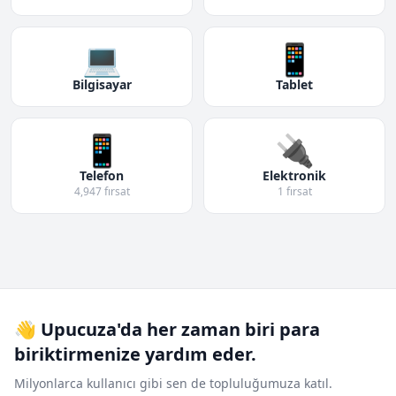
💻
📱
Bilgisayar
Tablet
📱
🔌
Telefon
Elektronik
4,947 fırsat
1 fırsat
👋 Upucuza'da her zaman biri para
biriktirmenize yardım eder.
Milyonlarca kullanıcı gibi sen de topluluğumuza katıl.