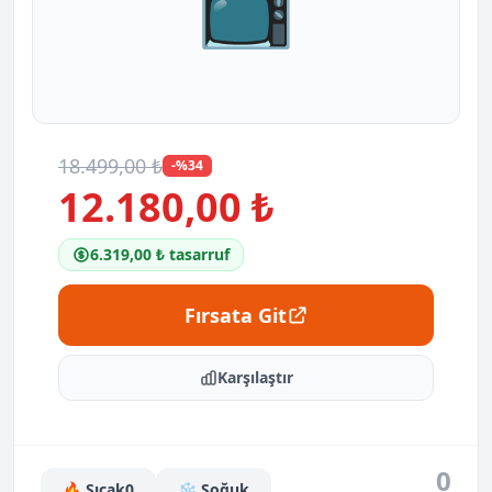
📺
18.499,00 ₺
-%34
12.180,00 ₺
6.319,00 ₺ tasarruf
Fırsata Git
Karşılaştır
0
🔥 Sıcak
0
❄️ Soğuk